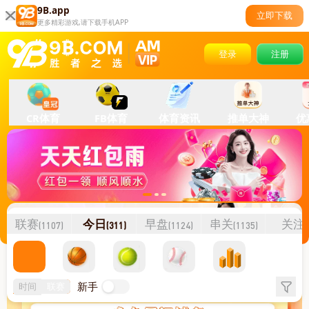
9B.app
立即下载
更多精彩游戏,请下载手机APP
登录
注册
CR体育
FB体育
体育资讯
推单大神
优惠
联赛
今日
早盘
串关
关注
(1107)
(311)
(1124)
(1135)
(0)
新手
时间
联赛